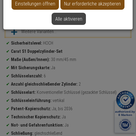
Einstellungen öffnen
Nur erforderliche akzeptieren
Datenblatt drucken
Alle aktivieren
Weitere Varianten...
Produktinformationen
Sicherheitslevel:
HOCH
Carat S1 Doppelzylinder-Set
Maße (Außen/Innen):
30 mm/45 mm
Mit Sicherungskarte:
Ja
Schlüsselanzahl:
6
Anzahl gleichschließender Zylinder:
2
Schlüsselart:
Konventioneller Schlüssel (gezackter Schlüssel)
Schlüsseleinführung:
vertikal
Patent-Kopierschutz:
Ja, bis 2036
Technischer Kopierschutz:
Ja
Not- und Gefahrenfunktion:
Ja
Schließung:
gleichschließend