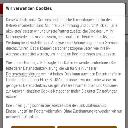
Warenkorb schließen
Suche öffnen
Warenko
Wir verwenden Cookies
Diese Website nutzt Cookies und ähnliche Technologien, die für den
+49 (0)821 899 493-0
Mo. - Do.: 8:00 - 16:30 | Fr.: 8:00 - 14:00 Uhr
0 ARTIKEL IM WARENKORB
Betrieb erforderlich sind. Mit Ihrer Zustimmung und durch Klick auf „alle
Kontaktservice nutzen
aktivieren“ setzen wir und unsere Partner zusätzliche Cookies, um Ihr
Ihr Warenkorb ist momentan leer.
Ergebnisse (
)
Nutzungserlebnis zu verbessern, personalisierte Inhalte und relevante
Fertig
Werbung bereitzustellen und Analysen zur Optimierung unserer Services
Shop
durchzuführen. Dabei können personenbezogene Daten wie Ihre IP-
durchsuchen
Adresse verarbeitet werden, um Inhalte an Ihre Interessen anzupassen.
Bitte
Es
Wie unsere Partner, z. B.
Google
, Ihre Daten verwenden, entnehmen Sie
geben
wurde
Details
Beratung
bitte deren Datenschutzerklärung, die wir für Sie in unserer
Sie
noch
Datenschutzerklärung
verlinkt haben. Dies kann auch den Datentransfer in
mindestens
Kategorien
Länder außerhalb der EU (z. B. USA) umfassen, wo möglicherweise ein
3
Suche
2er WILKA Carat S1
geringeres Datenschutzniveau gilt. Weitere Informationen und Optionen
Zeichen
gestartet
Doppelzylinder 30/45 6 Schl.
zur Auswahl einzelner Cookie-Kategorien finden Sie unter
'Einstellungen
ein,
öffnen'
.
um
die
Produktmerkmale
Ihre Einwilligung können Sie jederzeit über den Link „Datenschutz
Suche
Einstellungen“ im Footer widerrufen. Ohne Zustimmung verwenden wir nur
zu
notwendige Cookies.
starten.
Zylinder messen