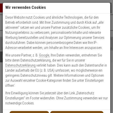
Warenkorb schließen
Suche öffnen
Warenko
Wir verwenden Cookies
Diese Website nutzt Cookies und ähnliche Technologien, die für den
+49 (0)821 899 493-0
Mo. - Do.: 8:00 - 16:30 | Fr.: 8:00 - 14:00 Uhr
0 ARTIKEL IM WARENKORB
Betrieb erforderlich sind. Mit Ihrer Zustimmung und durch Klick auf „alle
Kontaktservice nutzen
aktivieren“ setzen wir und unsere Partner zusätzliche Cookies, um Ihr
Ihr Warenkorb ist momentan leer.
Ergebnisse (
)
Nutzungserlebnis zu verbessern, personalisierte Inhalte und relevante
Fertig
Werbung bereitzustellen und Analysen zur Optimierung unserer Services
Shop
durchzuführen. Dabei können personenbezogene Daten wie Ihre IP-
durchsuchen
Adresse verarbeitet werden, um Inhalte an Ihre Interessen anzupassen.
Bitte
Es
Wie unsere Partner, z. B.
Google
, Ihre Daten verwenden, entnehmen Sie
geben
wurde
Details
Beratung
bitte deren Datenschutzerklärung, die wir für Sie in unserer
Sie
noch
Datenschutzerklärung
verlinkt haben. Dies kann auch den Datentransfer in
mindestens
Kategorien
Länder außerhalb der EU (z. B. USA) umfassen, wo möglicherweise ein
3
Suche
2er WILKA Carat S1
geringeres Datenschutzniveau gilt. Weitere Informationen und Optionen
Zeichen
gestartet
Doppelzylinder 40/45 9 Schl.
zur Auswahl einzelner Cookie-Kategorien finden Sie unter
'Einstellungen
ein,
öffnen'
.
um
die
Produktmerkmale
Ihre Einwilligung können Sie jederzeit über den Link „Datenschutz
Suche
Einstellungen“ im Footer widerrufen. Ohne Zustimmung verwenden wir nur
zu
notwendige Cookies.
starten.
Zylinder messen