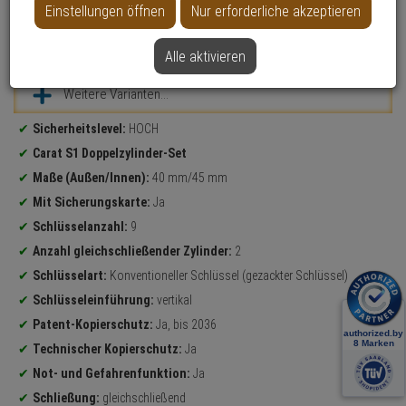
Einstellungen öffnen
Nur erforderliche akzeptieren
Datenblatt drucken
Alle aktivieren
Weitere Varianten...
Produktinformationen
Sicherheitslevel:
HOCH
Carat S1 Doppelzylinder-Set
Maße (Außen/Innen):
40 mm/45 mm
Mit Sicherungskarte:
Ja
Schlüsselanzahl:
9
Anzahl gleichschließender Zylinder:
2
Schlüsselart:
Konventioneller Schlüssel (gezackter Schlüssel)
Schlüsseleinführung:
vertikal
Patent-Kopierschutz:
Ja, bis 2036
Technischer Kopierschutz:
Ja
Not- und Gefahrenfunktion:
Ja
Schließung:
gleichschließend