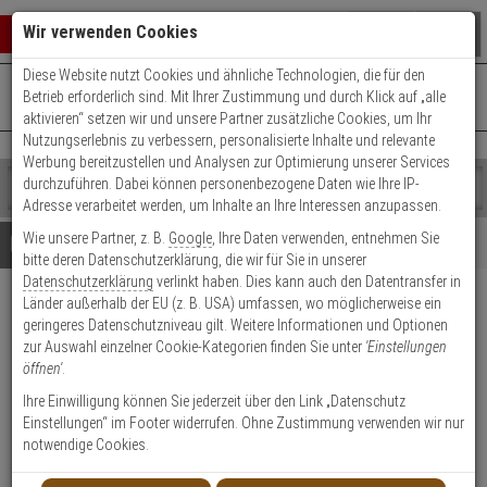
Warenkorb schließen
Suche öffnen
Warenko
Wir verwenden Cookies
Diese Website nutzt Cookies und ähnliche Technologien, die für den
+49 (0)821 899 493-0
Mo. - Do.: 8:00 - 16:30 | Fr.: 8:00 - 14:00 Uhr
0 ARTIKEL IM WARENKORB
Betrieb erforderlich sind. Mit Ihrer Zustimmung und durch Klick auf „alle
Kontaktservice nutzen
aktivieren“ setzen wir und unsere Partner zusätzliche Cookies, um Ihr
Ihr Warenkorb ist momentan leer.
Ergebnisse (
)
Nutzungserlebnis zu verbessern, personalisierte Inhalte und relevante
Fertig
Werbung bereitzustellen und Analysen zur Optimierung unserer Services
Shop
durchzuführen. Dabei können personenbezogene Daten wie Ihre IP-
durchsuchen
Adresse verarbeitet werden, um Inhalte an Ihre Interessen anzupassen.
Bitte
Es
Wie unsere Partner, z. B.
Google
, Ihre Daten verwenden, entnehmen Sie
geben
wurde
Details
Beratung
bitte deren Datenschutzerklärung, die wir für Sie in unserer
Sie
noch
Datenschutzerklärung
verlinkt haben. Dies kann auch den Datentransfer in
mindestens
Kategorien
Länder außerhalb der EU (z. B. USA) umfassen, wo möglicherweise ein
3
Suche
2er WILKA Carat S1
geringeres Datenschutzniveau gilt. Weitere Informationen und Optionen
Zeichen
gestartet
Doppelzylinder 45/45 9 Schl.
zur Auswahl einzelner Cookie-Kategorien finden Sie unter
'Einstellungen
ein,
öffnen'
.
um
die
Produktmerkmale
Ihre Einwilligung können Sie jederzeit über den Link „Datenschutz
Suche
Einstellungen“ im Footer widerrufen. Ohne Zustimmung verwenden wir nur
zu
notwendige Cookies.
starten.
Zylinder messen