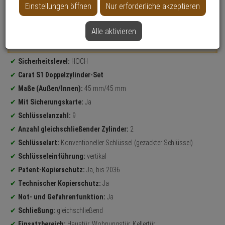
Einstellungen öffnen
Nur erforderliche akzeptieren
Datenblatt drucken
Alle aktivieren
Weitere Varianten...
Produktinformationen
Sicherheitslevel:
HOCH
Carat S1 Doppelzylinder-Set
Maße (Außen/Innen):
45 mm/45 mm
Mit Sicherungskarte:
Ja
Schlüsselanzahl:
9
Anzahl gleichschließender Zylinder:
2
Schlüsselart:
Konventioneller Schlüssel (gezackter Schlüssel)
Schlüsseleinführung:
vertikal
Patent-Kopierschutz:
Ja, bis 2036
Technischer Kopierschutz:
Ja
Not- und Gefahrenfunktion:
Ja
Schließung:
gleichschließend
Einsatzbereich:
Haustür, Wohnungstür, Kellertür