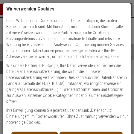
Warenkorb schließen
Suche öffnen
Warenko
Wir verwenden Cookies
Diese Website nutzt Cookies und ähnliche Technologien, die für den
+49 (0)821 899 493-0
Mo. - Do.: 8:00 - 16:30 | Fr.: 8:00 - 14:00 Uhr
0 ARTIKEL IM WARENKORB
Betrieb erforderlich sind. Mit Ihrer Zustimmung und durch Klick auf „alle
Kontaktservice nutzen
aktivieren“ setzen wir und unsere Partner zusätzliche Cookies, um Ihr
Ihr Warenkorb ist momentan leer.
Ergebnisse (
)
Nutzungserlebnis zu verbessern, personalisierte Inhalte und relevante
Fertig
Werbung bereitzustellen und Analysen zur Optimierung unserer Services
Shop
durchzuführen. Dabei können personenbezogene Daten wie Ihre IP-
durchsuchen
Adresse verarbeitet werden, um Inhalte an Ihre Interessen anzupassen.
Bitte
Es
Wie unsere Partner, z. B.
Google
, Ihre Daten verwenden, entnehmen Sie
geben
wurde
Details
Beratung
bitte deren Datenschutzerklärung, die wir für Sie in unserer
Sie
noch
Datenschutzerklärung
verlinkt haben. Dies kann auch den Datentransfer in
mindestens
Kategorien
Länder außerhalb der EU (z. B. USA) umfassen, wo möglicherweise ein
3
Suche
2er WILKA Carat S1
geringeres Datenschutzniveau gilt. Weitere Informationen und Optionen
Zeichen
gestartet
Doppelzylinder 30/35 6 Schl.
zur Auswahl einzelner Cookie-Kategorien finden Sie unter
'Einstellungen
ein,
öffnen'
.
um
die
Produktmerkmale
Ihre Einwilligung können Sie jederzeit über den Link „Datenschutz
Suche
Einstellungen“ im Footer widerrufen. Ohne Zustimmung verwenden wir nur
zu
notwendige Cookies.
starten.
Zylinder messen