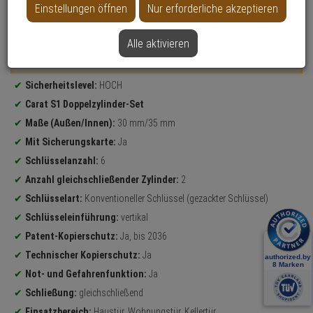
Einstellungen öffnen
Nur erforderliche akzeptieren
Datenblatt drucken
Alle aktivieren
Weitere Varianten...
Produktinformationen
Sicherheitslevel:
HOCH
Carat S1 Doppelzylinder-Set
Maße (Außen/Innen):
30 mm/35 mm
Mit Sicherungskarte:
Ja
Schlüsselanzahl:
6
Anzahl gleichschließender Zylinder:
2
Schlüsselart:
Konventioneller Schlüssel (gezackter Schlüssel)
Schlüsseleinführung:
vertikal
Patent-Kopierschutz:
Ja, bis 2036
Technischer Kopierschutz:
Ja
Not- und Gefahrenfunktion:
Ja
Schließung:
gleichschließend
Einsatzbereich:
Haustür, Wohnungstür, Kellertür