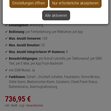
Einstellungen öffnen
Nur erforderliche akzeptieren
Produktinformationen
ALARM-SET
Set-Inhalt:
Alarmzentrale, Bewegungsmelder, Öffnungsmelder,
Alle aktivieren
Fernbedienung, 2x Aufkleber
Einsatzgebiet:
Wohnung
Bedienung:
per Fernbedienung, per Webserver, per App
Max. Anzahl Sensoren:
160
Max. Anzahl Benutzer:
50
Max. Anzahl integrierbarer IP-Kameras:
8
Benachrichtigungen:
per Notruf-Leitstelle, per Telefonanruf, per SMS-
Text, per E-Mail, per App Push-Nachricht
mit GSM-Modul: Ja
Funktionen:
Scharf-, Unscharf schalten, Feueralarm, Home-Modus,
Stiller Alarm, Medizinischer Alarm, Gasalarm, Check Panel Status,
Batteriestatus, Alarmsignalisierung
736,
95
€
inkl. MwSt.
zzgl. Versandkosten