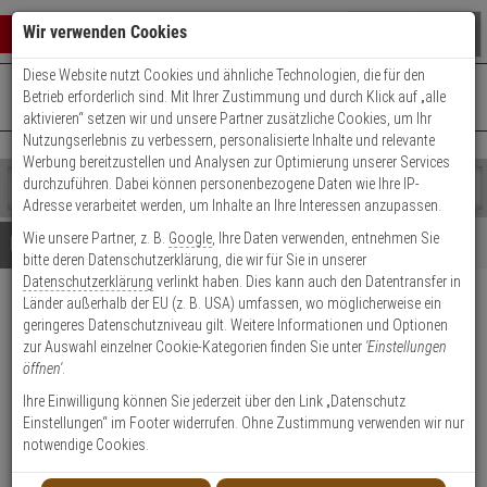
Warenkorb schließen
Suche öffnen
Warenko
Wir verwenden Cookies
Diese Website nutzt Cookies und ähnliche Technologien, die für den
+49 (0)821 899 493-0
Mo. - Do.: 8:00 - 16:30 | Fr.: 8:00 - 14:00 Uhr
0 ARTIKEL IM WARENKORB
Betrieb erforderlich sind. Mit Ihrer Zustimmung und durch Klick auf „alle
Kontaktservice nutzen
aktivieren“ setzen wir und unsere Partner zusätzliche Cookies, um Ihr
Ihr Warenkorb ist momentan leer.
Ergebnisse (
)
Nutzungserlebnis zu verbessern, personalisierte Inhalte und relevante
Fertig
Werbung bereitzustellen und Analysen zur Optimierung unserer Services
Shop
durchzuführen. Dabei können personenbezogene Daten wie Ihre IP-
durchsuchen
Adresse verarbeitet werden, um Inhalte an Ihre Interessen anzupassen.
Bitte
Es
Wie unsere Partner, z. B.
Google
, Ihre Daten verwenden, entnehmen Sie
geben
wurde
Details
Beratung
bitte deren Datenschutzerklärung, die wir für Sie in unserer
Sie
noch
Datenschutzerklärung
verlinkt haben. Dies kann auch den Datentransfer in
mindestens
Kategorien
Länder außerhalb der EU (z. B. USA) umfassen, wo möglicherweise ein
3
Suche
LUPUSEC XT2 Plus GSM-
geringeres Datenschutzniveau gilt. Weitere Informationen und Optionen
Zeichen
gestartet
Alarmanlagen-Set für Wohnung
zur Auswahl einzelner Cookie-Kategorien finden Sie unter
'Einstellungen
ein,
öffnen'
.
um
die
Produktmerkmale
Ihre Einwilligung können Sie jederzeit über den Link „Datenschutz
Suche
Einstellungen“ im Footer widerrufen. Ohne Zustimmung verwenden wir nur
zu
SERVICE BUCHEN
notwendige Cookies.
starten.
Datenblatt drucken