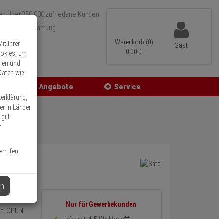
Über 350.000 zufriedene Kunden
r 15 Jahre Erfahrung
ler Versand
Warenkorb (0)
it Ihrer
Gast
0,
00
€
ookies, um
llen und
Daten wie
Angebote
Service
zerklärung,
er in Länder
gilt.
r
errufen.
en
1 Grad 2)
Informationen
Nur für Gewerbekunden
tel OPU-4
zurück