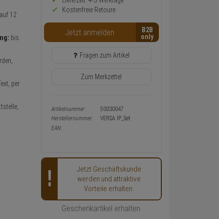
Preis,
Lieferzeit: 4-5 Werktage**
Verfügbakeit
Kostenfreie Retoure
auf 12
und
Warenkorb-
B2B
Jetzt anmelden
oder
ung:
bis
Konfigurieren-
Button
Fragen zum Artikel
rden,
Zum Merkzettel
ext, per
stelle,
Artikelnummer:
50030047
Herstellernummer:
VERSA IP_Set
EAN:
Jetzt Geschäftskunde
werden und attraktive
Vorteile erhalten.
Geschenkartikel erhalten