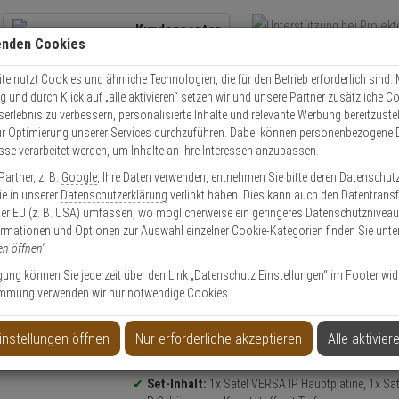
Kundencenter
enden Cookies
Übe
+49 (0)821 899 493-0
Schnel
Kontaktservice
nutzen
e nutzt Cookies und ähnliche Technologien, die für den Betrieb erforderlich sind. M
und durch Klick auf „alle aktivieren“ setzen wir und unsere Partner zusätzliche C
Mo. - Do.: 8:00 - 16:30 Fr. 8:00 - 14:00 Uhr
serlebnis zu verbessern, personalisierte Inhalte und relevante Werbung bereitzuste
r Optimierung unserer Services durchzuführen. Dabei können personenbezogene 
esse verarbeitet werden, um Inhalte an Ihre Interessen anzupassen.
Video
Zutritt
Einbruch
Brand
artner, z. B.
Google
, Ihre Daten verwenden, entnehmen Sie bitte deren Datenschut
VERSA Alarmzentrale, GSM/IP, Grad-2
Sie in unserer
Datenschutzerklärung
verlinkt haben. Dies kann auch den Datentransf
er EU (z. B. USA) umfassen, wo möglicherweise ein geringeres Datenschutzniveau 
ormationen und Optionen zur Auswahl einzelner Cookie-Kategorien finden Sie unte
en öffnen'
.
ligung können Sie jederzeit über den Link „Datenschutz Einstellungen“ im Footer wid
mmung verwenden wir nur notwendige Cookies.
/IP, Grad-2
instellungen öffnen
Nur erforderliche akzeptieren
Alle aktivier
Produktinformationen
Alarmzentrale + GSM-/IP-Modul (nach EN 5013
Set-Inhalt:
1x Satel VERSA IP Hauptplatine, 1x Sa