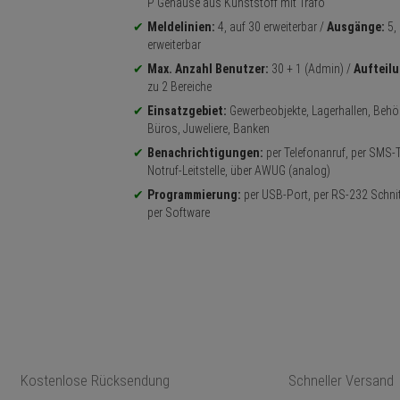
P Gehäuse aus Kunststoff mit Trafo
Meldelinien:
4, auf 30 erweiterbar /
Ausgänge:
5, 
erweiterbar
Max. Anzahl Benutzer:
30 + 1 (Admin) /
Aufteil
zu 2 Bereiche
Einsatzgebiet:
Gewerbeobjekte, Lagerhallen, Behö
Büros, Juweliere, Banken
Benachrichtigungen:
per Telefonanruf, per SMS-T
Notruf-Leitstelle, über AWUG (analog)
Programmierung:
per USB-Port, per RS-232 Schnitt
per Software
Kostenlose Rücksendung
Schneller Versand