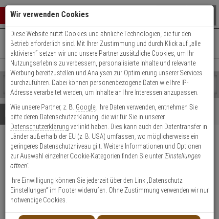
Warenkorb schließen
Suche öffnen
Warenko
Wir verwenden Cookies
Diese Website nutzt Cookies und ähnliche Technologien, die für den
+49 (0)821 899 493-0
Mo. - Do.: 8:00 - 16:30 | Fr.: 8:00 - 14:00 Uhr
0 ARTIKEL IM WARENKORB
Betrieb erforderlich sind. Mit Ihrer Zustimmung und durch Klick auf „alle
Kontaktservice nutzen
aktivieren“ setzen wir und unsere Partner zusätzliche Cookies, um Ihr
Ihr Warenkorb ist momentan leer.
Ergebnisse (
)
Nutzungserlebnis zu verbessern, personalisierte Inhalte und relevante
Fertig
Werbung bereitzustellen und Analysen zur Optimierung unserer Services
Shop
durchzuführen. Dabei können personenbezogene Daten wie Ihre IP-
durchsuchen
Adresse verarbeitet werden, um Inhalte an Ihre Interessen anzupassen.
Bitte
Es
Wie unsere Partner, z. B.
Google
, Ihre Daten verwenden, entnehmen Sie
geben
wurde
Details
Beratung
bitte deren Datenschutzerklärung, die wir für Sie in unserer
Sie
noch
Datenschutzerklärung
verlinkt haben. Dies kann auch den Datentransfer in
mindestens
Kategorien
Länder außerhalb der EU (z. B. USA) umfassen, wo möglicherweise ein
3
Suche
Mobotix Thermalmodul ECO
geringeres Datenschutzniveau gilt. Weitere Informationen und Optionen
Zeichen
gestartet
zur Auswahl einzelner Cookie-Kategorien finden Sie unter
'Einstellungen
ein,
320 - T040, 105°
öffnen'
.
um
die
Ihre Einwilligung können Sie jederzeit über den Link „Datenschutz
Produktmerkmale
Suche
Einstellungen“ im Footer widerrufen. Ohne Zustimmung verwenden wir nur
zu
notwendige Cookies.
starten.
Datenblatt drucken