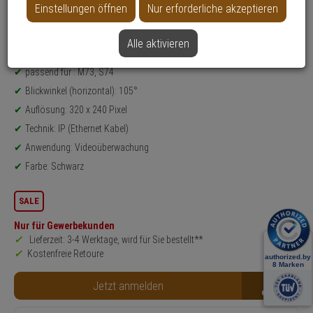
Einstellungen öffnen
Nur erforderliche akzeptieren
Weitere Varianten...
Alle aktivieren
Produktinformationen
Thermal-Sensormodul
passend für : M73, S74
Blickwinkel (horizontal): 105°
Auflösung: 320 x 240 Pixel
Technik: IP (Ethernet Kabel)
Anwendung: Videoüberwachung
Farbe: Schwarz
SALE
Nur für Gewerbekunden
Lieferzeit: 3-4 Werktage, wird für Sie bestellt**
Kostenfreie Retoure
B2B
Jetzt anmelden