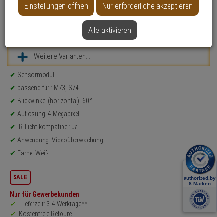
Einstellungen öffnen
Nur erforderliche akzeptieren
Alle aktivieren
Datenblatt drucken
Weitere Varianten...
Produktinformationen
Sensormodul
passend für : M73, S74
Blickwinkel (horizontal): 60°
Auflösung: 4 Megapixel
IR-Licht kompatibel: Ja
Anwendung: Videoüberwachung
Farbe: Weiß
SALE
Nur für Gewerbekunden
Lieferzeit: 3-4 Werktage**
Kostenfreie Retoure