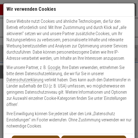
Warenkorb schließen
Suche öffnen
Warenko
Wir verwenden Cookies
Diese Website nutzt Cookies und ähnliche Technologien, die für den
+49 (0)821 899 493-0
Mo. - Do.: 8:00 - 16:30 | Fr.: 8:00 - 14:00 Uhr
0 ARTIKEL IM WARENKORB
Betrieb erforderlich sind. Mit Ihrer Zustimmung und durch Klick auf „alle
Kontaktservice nutzen
aktivieren“ setzen wir und unsere Partner zusätzliche Cookies, um Ihr
Ihr Warenkorb ist momentan leer.
Ergebnisse (
)
Nutzungserlebnis zu verbessern, personalisierte Inhalte und relevante
Fertig
Werbung bereitzustellen und Analysen zur Optimierung unserer Services
Shop
durchzuführen. Dabei können personenbezogene Daten wie Ihre IP-
durchsuchen
Adresse verarbeitet werden, um Inhalte an Ihre Interessen anzupassen.
Bitte
Es
Wie unsere Partner, z. B.
Google
, Ihre Daten verwenden, entnehmen Sie
geben
wurde
Details
Beratung
bitte deren Datenschutzerklärung, die wir für Sie in unserer
Sie
noch
Datenschutzerklärung
verlinkt haben. Dies kann auch den Datentransfer in
mindestens
Kategorien
Länder außerhalb der EU (z. B. USA) umfassen, wo möglicherweise ein
3
Suche
Mobotix Mx-O-M7SA-
geringeres Datenschutzniveau gilt. Weitere Informationen und Optionen
Zeichen
gestartet
zur Auswahl einzelner Cookie-Kategorien finden Sie unter
'Einstellungen
ein,
4DN080 60° 4MP IR-Cut T/N
öffnen'
.
um
Modul
die
Ihre Einwilligung können Sie jederzeit über den Link „Datenschutz
Suche
Einstellungen“ im Footer widerrufen. Ohne Zustimmung verwenden wir nur
zu
notwendige Cookies.
Produktmerkmale
starten.