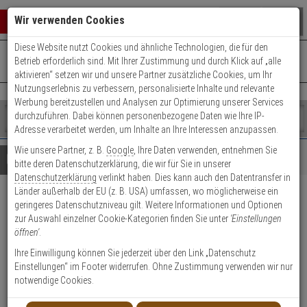
Warenkorb schließen
Suche öffnen
Warenko
Wir verwenden Cookies
Diese Website nutzt Cookies und ähnliche Technologien, die für den
+49 (0)821 899 493-0
Mo. - Do.: 8:00 - 16:30 | Fr.: 8:00 - 14:00 Uhr
0 ARTIKEL IM WARENKORB
Betrieb erforderlich sind. Mit Ihrer Zustimmung und durch Klick auf „alle
Kontaktservice nutzen
aktivieren“ setzen wir und unsere Partner zusätzliche Cookies, um Ihr
Ihr Warenkorb ist momentan leer.
Ergebnisse (
)
Nutzungserlebnis zu verbessern, personalisierte Inhalte und relevante
Fertig
Werbung bereitzustellen und Analysen zur Optimierung unserer Services
Shop
durchzuführen. Dabei können personenbezogene Daten wie Ihre IP-
durchsuchen
Adresse verarbeitet werden, um Inhalte an Ihre Interessen anzupassen.
Bitte
Es
Wie unsere Partner, z. B.
Google
, Ihre Daten verwenden, entnehmen Sie
geben
wurde
Details
Beratung
Beliebte 4K Ultra HD Artikel
bitte deren Datenschutzerklärung, die wir für Sie in unserer
Sie
noch
Datenschutzerklärung
verlinkt haben. Dies kann auch den Datentransfer in
mindestens
Kategorien
Länder außerhalb der EU (z. B. USA) umfassen, wo möglicherweise ein
3
Suche
Mobotix Mx-O-M7SA-
geringeres Datenschutzniveau gilt. Weitere Informationen und Optionen
Zeichen
gestartet
zur Auswahl einzelner Cookie-Kategorien finden Sie unter
'Einstellungen
ein,
8D280 15° 4K Tag-Sensormodul
öffnen'
.
um
die
Ihre Einwilligung können Sie jederzeit über den Link „Datenschutz
Produktmerkmale
Suche
Einstellungen“ im Footer widerrufen. Ohne Zustimmung verwenden wir nur
zu
notwendige Cookies.
starten.