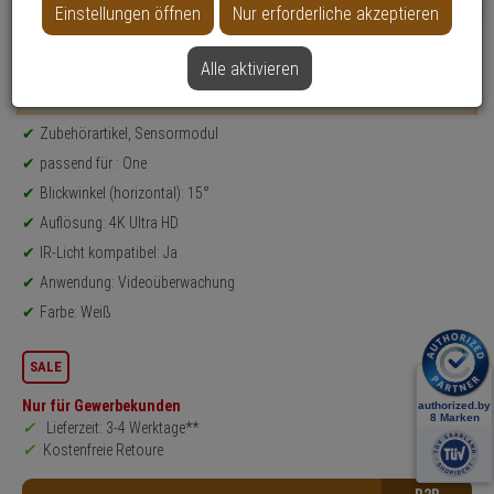
Einstellungen öffnen
Nur erforderliche akzeptieren
Datenblatt drucken
Alle aktivieren
Weitere Varianten...
Produktinformationen
Zubehörartikel, Sensormodul
passend für : One
Blickwinkel (horizontal): 15°
Auflösung: 4K Ultra HD
IR-Licht kompatibel: Ja
Anwendung: Videoüberwachung
Farbe: Weiß
SALE
Nur für Gewerbekunden
Lieferzeit: 3-4 Werktage**
Kostenfreie Retoure