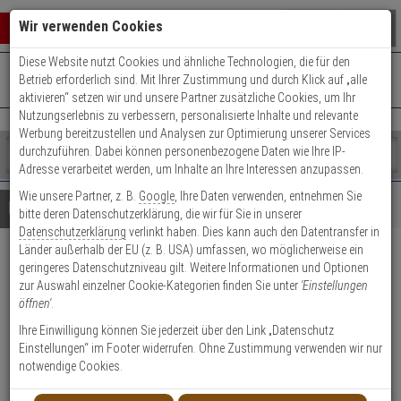
Warenkorb schließen
Suche öffnen
Warenko
Wir verwenden Cookies
Diese Website nutzt Cookies und ähnliche Technologien, die für den
+49 (0)821 899 493-0
Mo. - Do.: 8:00 - 16:30 | Fr.: 8:00 - 14:00 Uhr
0 ARTIKEL IM WARENKORB
Betrieb erforderlich sind. Mit Ihrer Zustimmung und durch Klick auf „alle
Kontaktservice nutzen
aktivieren“ setzen wir und unsere Partner zusätzliche Cookies, um Ihr
Ihr Warenkorb ist momentan leer.
Ergebnisse (
)
Nutzungserlebnis zu verbessern, personalisierte Inhalte und relevante
Fertig
Werbung bereitzustellen und Analysen zur Optimierung unserer Services
Shop
durchzuführen. Dabei können personenbezogene Daten wie Ihre IP-
durchsuchen
Adresse verarbeitet werden, um Inhalte an Ihre Interessen anzupassen.
Bitte
Es
Wie unsere Partner, z. B.
Google
, Ihre Daten verwenden, entnehmen Sie
geben
wurde
Details
Beratung
Beliebte 4K Ultra HD Artikel
bitte deren Datenschutzerklärung, die wir für Sie in unserer
Sie
noch
Datenschutzerklärung
verlinkt haben. Dies kann auch den Datentransfer in
mindestens
Kategorien
Länder außerhalb der EU (z. B. USA) umfassen, wo möglicherweise ein
3
Suche
Mobotix ONE 15° 4K D&N
geringeres Datenschutzniveau gilt. Weitere Informationen und Optionen
Zeichen
gestartet
zur Auswahl einzelner Cookie-Kategorien finden Sie unter
'Einstellungen
ein,
Sensormodul TELE
öffnen'
.
um
die
Ihre Einwilligung können Sie jederzeit über den Link „Datenschutz
Produktmerkmale
Suche
Einstellungen“ im Footer widerrufen. Ohne Zustimmung verwenden wir nur
zu
notwendige Cookies.
starten.
NEU