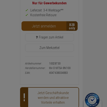
Preis,
Nur für Gewerbekunden
Verfügbakeit
und
Lieferzeit: 3-4 Werktage**
Warenkorb-
Kostenfreie Retoure
oder
Konfigurieren-
B2B
Button
Jetzt anmelden
Fragen zum Artikel
Zum Merkzettel
Artikelnummer:
10028730
Herstellernummer:
Mx-O-M7SA-8N100
EAN:
4047438034883
Jetzt Geschäftskunde
werden und attraktive
Vorteile erhalten.