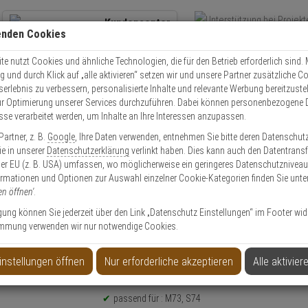
Kundencenter
enden Cookies
Übe
+49 (0)821 899 493-0
Schnel
Kontaktservice
nutzen
e nutzt Cookies und ähnliche Technologien, die für den Betrieb erforderlich sind. M
und durch Klick auf „alle aktivieren“ setzen wir und unsere Partner zusätzliche C
Mo. - Do.: 8:00 - 16:30 Fr. 8:00 - 14:00 Uhr
serlebnis zu verbessern, personalisierte Inhalte und relevante Werbung bereitzuste
r Optimierung unserer Services durchzuführen. Dabei können personenbezogene 
esse verarbeitet werden, um Inhalte an Ihre Interessen anzupassen.
obotix Kameras
Mobotix Mx-O-M7SA-8N100 45° 4K Nacht-Sensormodul
artner, z. B.
Google
, Ihre Daten verwenden, entnehmen Sie bitte deren Datenschut
Sie in unserer
Datenschutzerklärung
verlinkt haben. Dies kann auch den Datentransf
Artikel
er EU (z. B. USA) umfassen, wo möglicherweise ein geringeres Datenschutzniveau 
ormationen und Optionen zur Auswahl einzelner Cookie-Kategorien finden Sie unte
en öffnen'
.
 4K Nacht-Sensormodul
ligung können Sie jederzeit über den Link „Datenschutz Einstellungen“ im Footer wid
mmung verwenden wir nur notwendige Cookies.
instellungen öffnen
Nur erforderliche akzeptieren
Alle aktivier
Produktinformationen
Sensormodul
passend für : M73, S74