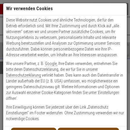
Warenkorb schließen
Suche öffnen
Warenko
Wir verwenden Cookies
Diese Website nutzt Cookies und ähnliche Technologien, die für den
+49 (0)821 899 493-0
Mo. - Do.: 8:00 - 16:30 | Fr.: 8:00 - 14:00 Uhr
0 ARTIKEL IM WARENKORB
Betrieb erforderlich sind. Mit Ihrer Zustimmung und durch Klick auf „alle
Kontaktservice nutzen
aktivieren“ setzen wir und unsere Partner zusätzliche Cookies, um Ihr
Ihr Warenkorb ist momentan leer.
Ergebnisse (
)
Nutzungserlebnis zu verbessern, personalisierte Inhalte und relevante
Fertig
Werbung bereitzustellen und Analysen zur Optimierung unserer Services
Shop
durchzuführen. Dabei können personenbezogene Daten wie Ihre IP-
durchsuchen
Adresse verarbeitet werden, um Inhalte an Ihre Interessen anzupassen.
Bitte
Es
Wie unsere Partner, z. B.
Google
, Ihre Daten verwenden, entnehmen Sie
geben
wurde
Details
Beratung
Beliebte 4K Ultra HD Artikel
bitte deren Datenschutzerklärung, die wir für Sie in unserer
Sie
noch
Datenschutzerklärung
verlinkt haben. Dies kann auch den Datentransfer in
mindestens
Kategorien
Länder außerhalb der EU (z. B. USA) umfassen, wo möglicherweise ein
3
Suche
Mobotix Mx-O-M7SA-8N080
geringeres Datenschutzniveau gilt. Weitere Informationen und Optionen
Zeichen
gestartet
zur Auswahl einzelner Cookie-Kategorien finden Sie unter
'Einstellungen
ein,
60° 4K Nacht-Sensormodul
öffnen'
.
um
die
Ihre Einwilligung können Sie jederzeit über den Link „Datenschutz
Produktmerkmale
Suche
Einstellungen“ im Footer widerrufen. Ohne Zustimmung verwenden wir nur
zu
notwendige Cookies.
starten.