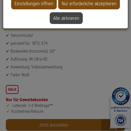
Einstellungen öffnen
Nur erforderliche akzeptieren
Datenblatt drucken
Alle aktivieren
Weitere Varianten...
Produktinformationen
Sensormodul
passend für : M73, S74
Blickwinkel (horizontal): 60°
Auflösung: 4K Ultra HD
Anwendung: Videoüberwachung
Farbe: Weiß
SALE
Nur für Gewerbekunden
Lieferzeit: 3-4 Werktage**
Kostenfreie Retoure
B2B
Jetzt anmelden