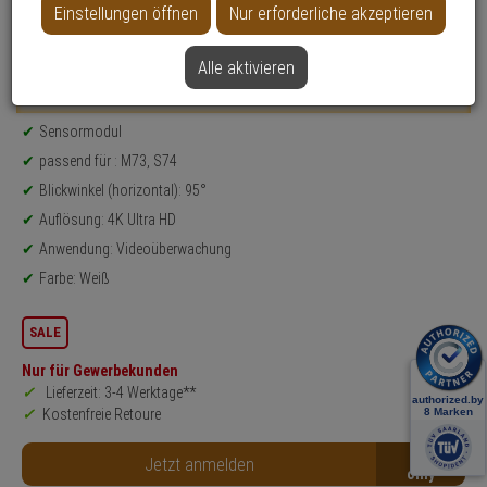
Einstellungen öffnen
Nur erforderliche akzeptieren
Datenblatt drucken
Alle aktivieren
Weitere Varianten...
Produktinformationen
Sensormodul
passend für : M73, S74
Blickwinkel (horizontal): 95°
Auflösung: 4K Ultra HD
Anwendung: Videoüberwachung
Farbe: Weiß
SALE
Nur für Gewerbekunden
Lieferzeit: 3-4 Werktage**
Kostenfreie Retoure
B2B
Jetzt anmelden