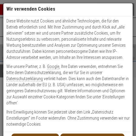
Warenkorb schließen
Suche öffnen
Warenko
Wir verwenden Cookies
Diese Website nutzt Cookies und ähnliche Technologien, die für den
+49 (0)821 899 493-0
Mo. - Do.: 8:00 - 16:30 | Fr.: 8:00 - 14:00 Uhr
0 ARTIKEL IM WARENKORB
Betrieb erforderlich sind. Mit Ihrer Zustimmung und durch Klick auf „alle
Kontaktservice nutzen
aktivieren“ setzen wir und unsere Partner zusätzliche Cookies, um Ihr
Ihr Warenkorb ist momentan leer.
Ergebnisse (
)
Nutzungserlebnis zu verbessern, personalisierte Inhalte und relevante
Fertig
Werbung bereitzustellen und Analysen zur Optimierung unserer Services
Shop
durchzuführen. Dabei können personenbezogene Daten wie Ihre IP-
durchsuchen
Adresse verarbeitet werden, um Inhalte an Ihre Interessen anzupassen.
Bitte
Es
Wie unsere Partner, z. B.
Google
, Ihre Daten verwenden, entnehmen Sie
geben
wurde
Details
Beratung
Beliebte 4K Ultra HD Artikel
bitte deren Datenschutzerklärung, die wir für Sie in unserer
Sie
noch
Datenschutzerklärung
verlinkt haben. Dies kann auch den Datentransfer in
mindestens
Kategorien
Länder außerhalb der EU (z. B. USA) umfassen, wo möglicherweise ein
3
Suche
Mobotix Mx-O-M7SA-8N050
geringeres Datenschutzniveau gilt. Weitere Informationen und Optionen
Zeichen
gestartet
zur Auswahl einzelner Cookie-Kategorien finden Sie unter
'Einstellungen
ein,
95° 4K Nacht-Sensormodul
öffnen'
.
um
die
Ihre Einwilligung können Sie jederzeit über den Link „Datenschutz
Produktmerkmale
Suche
Einstellungen“ im Footer widerrufen. Ohne Zustimmung verwenden wir nur
zu
notwendige Cookies.
starten.