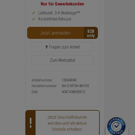
Preis,
Nur für Gewerbekunden
Verfügbakeit
und
Lieferzeit: 3-4 Werktage**
Warenkorb-
Kostenfreie Retoure
oder
Konfigurieren-
B2B
Button
Jetzt anmelden
Fragen zum Artikel
Zum Merkzettel
Artikelnummer:
10034968
Herstellernummer:
Mx-O-M7SA-8N150
EAN:
4047438035972
Jetzt Geschäftskunde
werden und attraktive
Vorteile erhalten.