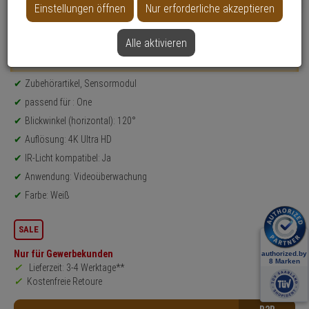
Einstellungen öffnen
Nur erforderliche akzeptieren
Datenblatt drucken
Alle aktivieren
Weitere Varianten...
Produktinformationen
Zubehörartikel, Sensormodul
passend für : One
Blickwinkel (horizontal): 120°
Auflösung: 4K Ultra HD
IR-Licht kompatibel: Ja
Anwendung: Videoüberwachung
Farbe: Weiß
SALE
Nur für Gewerbekunden
Lieferzeit: 3-4 Werktage**
Kostenfreie Retoure