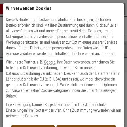
Warenkorb schließen
Suche öffnen
Warenko
Wir verwenden Cookies
Diese Website nutzt Cookies und ähnliche Technologien, die für den
+49 (0)821 899 493-0
Mo. - Do.: 8:00 - 16:30 | Fr.: 8:00 - 14:00 Uhr
0 ARTIKEL IM WARENKORB
Betrieb erforderlich sind. Mit Ihrer Zustimmung und durch Klick auf „alle
Kontaktservice nutzen
aktivieren“ setzen wir und unsere Partner zusätzliche Cookies, um Ihr
Ihr Warenkorb ist momentan leer.
Ergebnisse (
)
Nutzungserlebnis zu verbessern, personalisierte Inhalte und relevante
Fertig
Werbung bereitzustellen und Analysen zur Optimierung unserer Services
Shop
durchzuführen. Dabei können personenbezogene Daten wie Ihre IP-
durchsuchen
Adresse verarbeitet werden, um Inhalte an Ihre Interessen anzupassen.
Bitte
Es
Wie unsere Partner, z. B.
Google
, Ihre Daten verwenden, entnehmen Sie
geben
wurde
Details
Beratung
Beliebte 4K Ultra HD Artikel
bitte deren Datenschutzerklärung, die wir für Sie in unserer
Sie
noch
Datenschutzerklärung
verlinkt haben. Dies kann auch den Datentransfer in
mindestens
Kategorien
Länder außerhalb der EU (z. B. USA) umfassen, wo möglicherweise ein
3
Suche
Mobotix ONE 120° 4K D&N
geringeres Datenschutzniveau gilt. Weitere Informationen und Optionen
Zeichen
gestartet
zur Auswahl einzelner Cookie-Kategorien finden Sie unter
'Einstellungen
ein,
Sensormodul WIDE
öffnen'
.
um
die
Ihre Einwilligung können Sie jederzeit über den Link „Datenschutz
Produktmerkmale
Suche
Einstellungen“ im Footer widerrufen. Ohne Zustimmung verwenden wir nur
zu
notwendige Cookies.
starten.
NEU