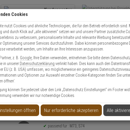
Kundencenter
enden Cookies
Übe
+49 (0)821 899 493-0
Schnel
Kontaktservice
nutzen
e nutzt Cookies und ähnliche Technologien, die für den Betrieb erforderlich sind. M
und durch Klick auf „alle aktivieren“ setzen wir und unsere Partner zusätzliche C
Mo. - Do.: 8:00 - 16:30 Fr. 8:00 - 14:00 Uhr
serlebnis zu verbessern, personalisierte Inhalte und relevante Werbung bereitzuste
r Optimierung unserer Services durchzuführen. Dabei können personenbezogene 
esse verarbeitet werden, um Inhalte an Ihre Interessen anzupassen.
obotix Kameras
Mobotix Mx-O-M7SA-8N040 120° 4K Nacht-Sensormodul
artner, z. B.
Google
, Ihre Daten verwenden, entnehmen Sie bitte deren Datenschut
Sie in unserer
Datenschutzerklärung
verlinkt haben. Dies kann auch den Datentransf
Artikel
er EU (z. B. USA) umfassen, wo möglicherweise ein geringeres Datenschutzniveau 
ormationen und Optionen zur Auswahl einzelner Cookie-Kategorien finden Sie unte
en öffnen'
.
° 4K Nacht-Sensormodul
ligung können Sie jederzeit über den Link „Datenschutz Einstellungen“ im Footer wid
mmung verwenden wir nur notwendige Cookies.
instellungen öffnen
Nur erforderliche akzeptieren
Alle aktivier
Produktinformationen
Sensormodul
passend für : M73, S74