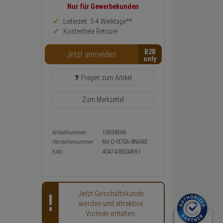
Preis,
Nur für Gewerbekunden
Verfügbakeit
und
Lieferzeit: 3-4 Werktage**
Warenkorb-
Kostenfreie Retoure
oder
Konfigurieren-
B2B
Button
Jetzt anmelden
Fragen zum Artikel
Zum Merkzettel
Artikelnummer:
10034966
Herstellernummer:
Mx-O-M7SA-8N040
EAN:
4047438034951
Jetzt Geschäftskunde
werden und attraktive
Vorteile erhalten.