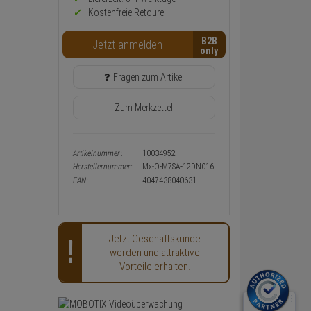
Warenkorb-
Kostenfreie Retoure
oder
Konfigurieren-
B2B
Button
Jetzt anmelden
Fragen zum Artikel
Zum Merkzettel
Artikelnummer:
10034952
Herstellernummer:
Mx-O-M7SA-12DN016
EAN:
4047438040631
Jetzt Geschäftskunde
werden und attraktive
Vorteile erhalten.