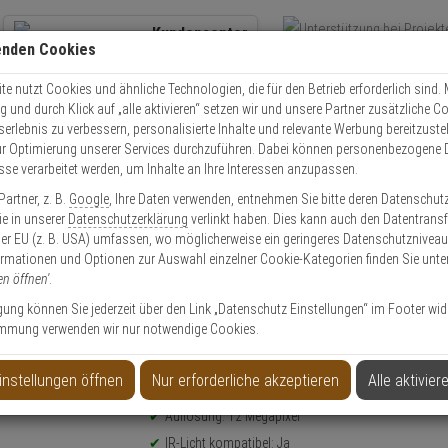
Kundencenter
enden Cookies
Übe
+49 (0)821 899 493-0
Schnel
Kontaktservice
nutzen
e nutzt Cookies und ähnliche Technologien, die für den Betrieb erforderlich sind. M
und durch Klick auf „alle aktivieren“ setzen wir und unsere Partner zusätzliche C
Mo. - Do.: 8:00 - 16:30 Fr. 8:00 - 14:00 Uhr
serlebnis zu verbessern, personalisierte Inhalte und relevante Werbung bereitzuste
r Optimierung unserer Services durchzuführen. Dabei können personenbezogene 
esse verarbeitet werden, um Inhalte an Ihre Interessen anzupassen.
obotix Kameras
Mobotix Mx-O-M7SA-12DN016 12MP IR-Cut T/N Modul
artner, z. B.
Google
, Ihre Daten verwenden, entnehmen Sie bitte deren Datenschut
Sie in unserer
Datenschutzerklärung
verlinkt haben. Dies kann auch den Datentransf
er EU (z. B. USA) umfassen, wo möglicherweise ein geringeres Datenschutzniveau 
ormationen und Optionen zur Auswahl einzelner Cookie-Kategorien finden Sie unte
en öffnen'
.
2MP IR-Cut T/N Modul
ligung können Sie jederzeit über den Link „Datenschutz Einstellungen“ im Footer wid
mmung verwenden wir nur notwendige Cookies.
Produktinformationen
Sensormodul
instellungen öffnen
Nur erforderliche akzeptieren
Alle aktivier
passend für : M73, S74
Auflösung: 12 Megapixel
IR-Licht kompatibel: Ja