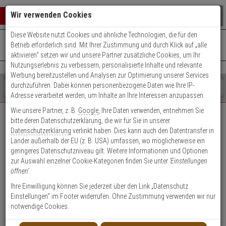
Warenkorb schließen
Suche öffnen
Warenko
Wir verwenden Cookies
Diese Website nutzt Cookies und ähnliche Technologien, die für den
+49 (0)821 899 493-0
Mo. - Do.: 8:00 - 16:30 | Fr.: 8:00 - 14:00 Uhr
0 ARTIKEL IM WARENKORB
Betrieb erforderlich sind. Mit Ihrer Zustimmung und durch Klick auf „alle
Kontaktservice nutzen
aktivieren“ setzen wir und unsere Partner zusätzliche Cookies, um Ihr
Ihr Warenkorb ist momentan leer.
Ergebnisse (
)
Nutzungserlebnis zu verbessern, personalisierte Inhalte und relevante
Fertig
Werbung bereitzustellen und Analysen zur Optimierung unserer Services
Shop
durchzuführen. Dabei können personenbezogene Daten wie Ihre IP-
durchsuchen
Adresse verarbeitet werden, um Inhalte an Ihre Interessen anzupassen.
Bitte
Es
Wie unsere Partner, z. B.
Google
, Ihre Daten verwenden, entnehmen Sie
geben
wurde
bitte deren Datenschutzerklärung, die wir für Sie in unserer
EXPERT-Security für Privatkunden
Sie
noch
Datenschutzerklärung
verlinkt haben. Dies kann auch den Datentransfer in
mindestens
Kategorien
Länder außerhalb der EU (z. B. USA) umfassen, wo möglicherweise ein
3
Suche
Das Beste für Ihre Sicherheit!
geringeres Datenschutzniveau gilt. Weitere Informationen und Optionen
Zeichen
gestartet
zur Auswahl einzelner Cookie-Kategorien finden Sie unter
'Einstellungen
ein,
öffnen'
.
um
die
Ihre Einwilligung können Sie jederzeit über den Link „Datenschutz
Suche
Einstellungen“ im Footer widerrufen. Ohne Zustimmung verwenden wir nur
zu
notwendige Cookies.
Geschäftskunden-
Privatkunden-Konto
starten.
Konto anlegen
anlegen