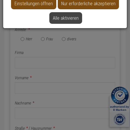
Einstellungen öffnen
Nur erforderliche akzeptieren
Name & Anschrift
Alle aktivieren
Anrede
*
Herr
Frau
divers
Firma
Vorname
*
Nachname
*
Straße
*
/
Hausnummer
*