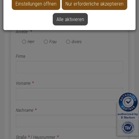
Einstellungen öffnen
Nur erforderliche akzeptieren
Name & Anschrift
Alle aktivieren
Anrede
*
Herr
Frau
divers
Firma
Vorname
*
Nachname
*
Straße
*
/
Hausnummer
*