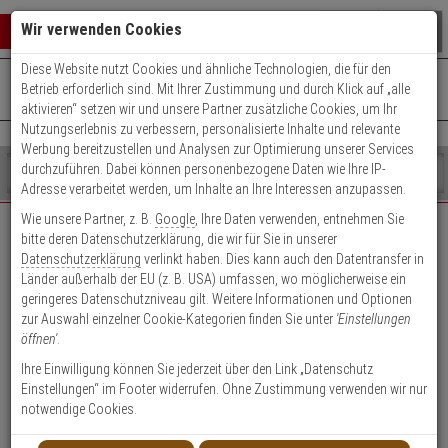
Warenkorb schließen
Suche öffnen
Warenko
Wir verwenden Cookies
Diese Website nutzt Cookies und ähnliche Technologien, die für den
+49 (0)821 899 493-0
Mo. - Do.: 8:00 - 16:30 | Fr.: 8:00 - 14:00 Uhr
0 ARTIKEL IM WARENKORB
Betrieb erforderlich sind. Mit Ihrer Zustimmung und durch Klick auf „alle
Kontaktservice nutzen
aktivieren“ setzen wir und unsere Partner zusätzliche Cookies, um Ihr
Ihr Warenkorb ist momentan leer.
Ergebnisse (
)
Nutzungserlebnis zu verbessern, personalisierte Inhalte und relevante
Fertig
Werbung bereitzustellen und Analysen zur Optimierung unserer Services
Shop
durchzuführen. Dabei können personenbezogene Daten wie Ihre IP-
durchsuchen
Adresse verarbeitet werden, um Inhalte an Ihre Interessen anzupassen.
Bitte
Es
Wie unsere Partner, z. B.
Google
, Ihre Daten verwenden, entnehmen Sie
geben
wurde
bitte deren Datenschutzerklärung, die wir für Sie in unserer
EXPERT-Security für Privatkunden
Sie
noch
Datenschutzerklärung
verlinkt haben. Dies kann auch den Datentransfer in
mindestens
Kategorien
Länder außerhalb der EU (z. B. USA) umfassen, wo möglicherweise ein
3
Suche
Das Beste für Ihre Sicherheit!
geringeres Datenschutzniveau gilt. Weitere Informationen und Optionen
Zeichen
gestartet
zur Auswahl einzelner Cookie-Kategorien finden Sie unter
'Einstellungen
ein,
öffnen'
.
um
die
Ihre Einwilligung können Sie jederzeit über den Link „Datenschutz
Suche
Einstellungen“ im Footer widerrufen. Ohne Zustimmung verwenden wir nur
zu
notwendige Cookies.
Geschäftskunden-
Privatkunden-Konto
starten.
Konto anlegen
anlegen