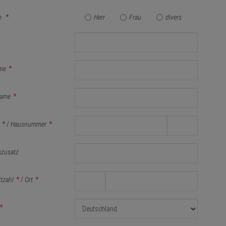
e
*
Herr
Frau
divers
me
*
ame
*
*
/
Hausnummer
*
szusatz
itzahl
*
/
Ort
*
*