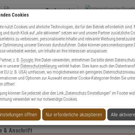
Kundencenter
enden Cookies
Übe
+49 (0)821 899 493-0
Schnel
Kontaktservice
nutzen
e nutzt Cookies und ähnliche Technologien, die für den Betrieb erforderlich sind. M
und durch Klick auf „alle aktivieren“ setzen wir und unsere Partner zusätzliche C
Mo. - Do.: 8:00 - 16:30 Fr. 8:00 - 14:00 Uhr
serlebnis zu verbessern, personalisierte Inhalte und relevante Werbung bereitzuste
r Optimierung unserer Services durchzuführen. Dabei können personenbezogene 
esse verarbeitet werden, um Inhalte an Ihre Interessen anzupassen.
EXPERT-Security für Privatkunden
artner, z. B.
Google
, Ihre Daten verwenden, entnehmen Sie bitte deren Datenschut
Sie in unserer
Datenschutzerklärung
verlinkt haben. Dies kann auch den Datentransf
er EU (z. B. USA) umfassen, wo möglicherweise ein geringeres Datenschutzniveau 
Das Beste für Ihre Sicherheit!
ormationen und Optionen zur Auswahl einzelner Cookie-Kategorien finden Sie unte
en öffnen'
.
ligung können Sie jederzeit über den Link „Datenschutz Einstellungen“ im Footer wid
mmung verwenden wir nur notwendige Cookies.
to anlegen
Privatk
instellungen öffnen
Nur erforderliche akzeptieren
Alle aktivier
 & Anschrift