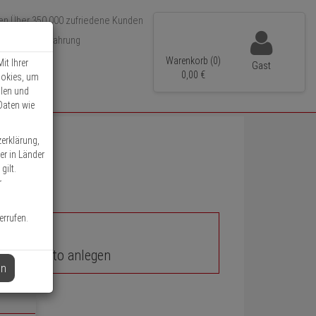
Über 350.000 zufriedene Kunden
r 15 Jahre Erfahrung
ler Versand
Warenkorb (0)
it Ihrer
Gast
0,
00
€
ookies, um
llen und
Daten wie
zerklärung,
er in Länder
gilt.
r
errufen.
unden-Konto anlegen
en