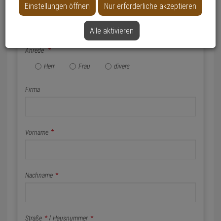
Einstellungen öffnen
Nur erforderliche akzeptieren
Name & Anschrift
Alle aktivieren
Anrede
*
Herr
Frau
divers
Firma
Vorname
*
Nachname
*
Straße
*
/
Hausnummer
*