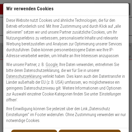
Warenkorb schließen
Suche öffnen
Warenko
Wir verwenden Cookies
Diese Website nutzt Cookies und ähnliche Technologien, die für den
+49 (0)821 899 493-0
Mo. - Do.: 8:00 - 16:30 | Fr.: 8:00 - 14:00 Uhr
0 ARTIKEL IM WARENKORB
Betrieb erforderlich sind. Mit Ihrer Zustimmung und durch Klick auf „alle
Kontaktservice nutzen
aktivieren“ setzen wir und unsere Partner zusätzliche Cookies, um Ihr
Ihr Warenkorb ist momentan leer.
Ergebnisse (
)
Nutzungserlebnis zu verbessern, personalisierte Inhalte und relevante
Fertig
Werbung bereitzustellen und Analysen zur Optimierung unserer Services
Shop
durchzuführen. Dabei können personenbezogene Daten wie Ihre IP-
durchsuchen
Adresse verarbeitet werden, um Inhalte an Ihre Interessen anzupassen.
Bitte
Es
Wie unsere Partner, z. B.
Google
, Ihre Daten verwenden, entnehmen Sie
geben
wurde
bitte deren Datenschutzerklärung, die wir für Sie in unserer
EXPERT-Security für Privatkunden
Sie
noch
Datenschutzerklärung
verlinkt haben. Dies kann auch den Datentransfer in
mindestens
Kategorien
Länder außerhalb der EU (z. B. USA) umfassen, wo möglicherweise ein
3
Suche
Das Beste für Ihre Sicherheit!
geringeres Datenschutzniveau gilt. Weitere Informationen und Optionen
Zeichen
gestartet
zur Auswahl einzelner Cookie-Kategorien finden Sie unter
'Einstellungen
ein,
öffnen'
.
um
die
Ihre Einwilligung können Sie jederzeit über den Link „Datenschutz
Suche
Einstellungen“ im Footer widerrufen. Ohne Zustimmung verwenden wir nur
zu
notwendige Cookies.
Geschäftskunden-
Privatkunden-Konto
starten.
Konto anlegen
anlegen