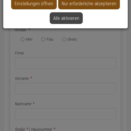
Einstellungen öffnen
Nur erforderliche akzeptieren
Name & Anschrift
Alle aktivieren
Anrede
*
Herr
Frau
divers
Firma
Vorname
*
Nachname
*
Straße
*
/
Hausnummer
*