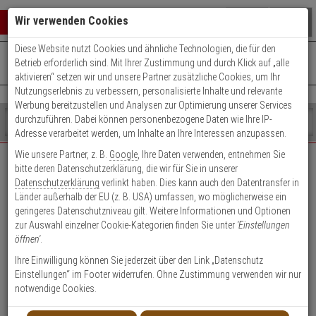
Warenkorb schließen
Suche öffnen
Warenko
Wir verwenden Cookies
Diese Website nutzt Cookies und ähnliche Technologien, die für den
+49 (0)821 899 493-0
Mo. - Do.: 8:00 - 16:30 | Fr.: 8:00 - 14:00 Uhr
0 ARTIKEL IM WARENKORB
Betrieb erforderlich sind. Mit Ihrer Zustimmung und durch Klick auf „alle
Kontaktservice nutzen
aktivieren“ setzen wir und unsere Partner zusätzliche Cookies, um Ihr
Ihr Warenkorb ist momentan leer.
Ergebnisse (
)
Nutzungserlebnis zu verbessern, personalisierte Inhalte und relevante
Fertig
Werbung bereitzustellen und Analysen zur Optimierung unserer Services
Shop
durchzuführen. Dabei können personenbezogene Daten wie Ihre IP-
durchsuchen
Adresse verarbeitet werden, um Inhalte an Ihre Interessen anzupassen.
Bitte
Es
Wie unsere Partner, z. B.
Google
, Ihre Daten verwenden, entnehmen Sie
geben
wurde
bitte deren Datenschutzerklärung, die wir für Sie in unserer
EXPERT-Security für Privatkunden
Sie
noch
Datenschutzerklärung
verlinkt haben. Dies kann auch den Datentransfer in
mindestens
Kategorien
Länder außerhalb der EU (z. B. USA) umfassen, wo möglicherweise ein
3
Suche
Das Beste für Ihre Sicherheit!
geringeres Datenschutzniveau gilt. Weitere Informationen und Optionen
Zeichen
gestartet
zur Auswahl einzelner Cookie-Kategorien finden Sie unter
'Einstellungen
ein,
öffnen'
.
um
die
Ihre Einwilligung können Sie jederzeit über den Link „Datenschutz
Suche
Einstellungen“ im Footer widerrufen. Ohne Zustimmung verwenden wir nur
zu
notwendige Cookies.
Geschäftskunden-
Privatkunden-Konto
starten.
Konto anlegen
anlegen