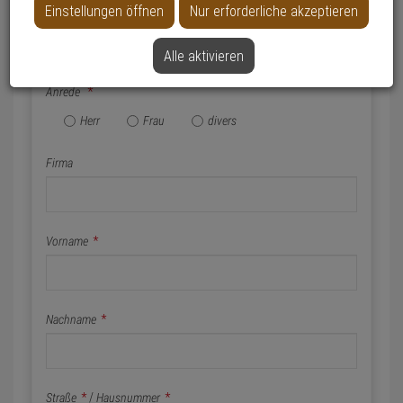
Einstellungen öffnen
Nur erforderliche akzeptieren
Name & Anschrift
Alle aktivieren
Anrede
*
Herr
Frau
divers
Firma
Vorname
*
Nachname
*
Straße
*
/
Hausnummer
*