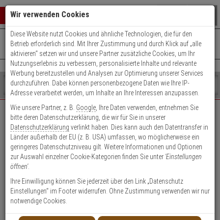
Warenkorb schließen
Suche öffnen
Warenko
Wir verwenden Cookies
Diese Website nutzt Cookies und ähnliche Technologien, die für den
+49 (0)821 899 493-0
Mo. - Do.: 8:00 - 16:30 | Fr.: 8:00 - 14:00 Uhr
0 ARTIKEL IM WARENKORB
Betrieb erforderlich sind. Mit Ihrer Zustimmung und durch Klick auf „alle
Kontaktservice nutzen
aktivieren“ setzen wir und unsere Partner zusätzliche Cookies, um Ihr
Ihr Warenkorb ist momentan leer.
Ergebnisse (
)
Nutzungserlebnis zu verbessern, personalisierte Inhalte und relevante
Fertig
Werbung bereitzustellen und Analysen zur Optimierung unserer Services
Shop
durchzuführen. Dabei können personenbezogene Daten wie Ihre IP-
durchsuchen
Adresse verarbeitet werden, um Inhalte an Ihre Interessen anzupassen.
Bitte
Es
Wie unsere Partner, z. B.
Google
, Ihre Daten verwenden, entnehmen Sie
geben
wurde
bitte deren Datenschutzerklärung, die wir für Sie in unserer
EXPERT-Security für Privatkunden
Sie
noch
Datenschutzerklärung
verlinkt haben. Dies kann auch den Datentransfer in
mindestens
Kategorien
Länder außerhalb der EU (z. B. USA) umfassen, wo möglicherweise ein
3
Suche
Das Beste für Ihre Sicherheit!
geringeres Datenschutzniveau gilt. Weitere Informationen und Optionen
Zeichen
gestartet
zur Auswahl einzelner Cookie-Kategorien finden Sie unter
'Einstellungen
ein,
öffnen'
.
um
die
Ihre Einwilligung können Sie jederzeit über den Link „Datenschutz
Suche
Einstellungen“ im Footer widerrufen. Ohne Zustimmung verwenden wir nur
zu
notwendige Cookies.
Geschäftskunden-
Privatkunden-Konto
starten.
Konto anlegen
anlegen