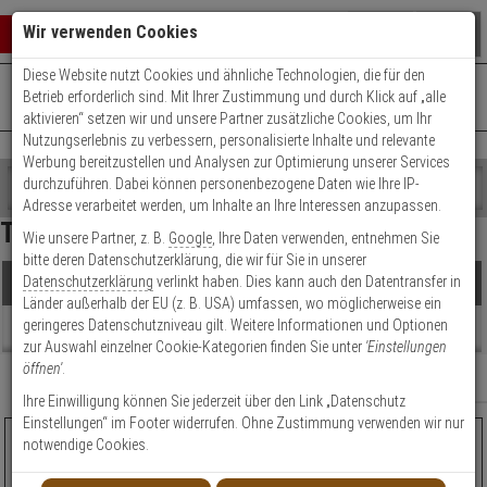
Warenkorb schließen
Suche öffnen
Warenko
Wir verwenden Cookies
Diese Website nutzt Cookies und ähnliche Technologien, die für den
+49 (0)821 899 493-0
Mo. - Do.: 8:00 - 16:30 | Fr.: 8:00 - 14:00 Uhr
0 ARTIKEL IM WARENKORB
Betrieb erforderlich sind. Mit Ihrer Zustimmung und durch Klick auf „alle
Kontaktservice nutzen
aktivieren“ setzen wir und unsere Partner zusätzliche Cookies, um Ihr
Ihr Warenkorb ist momentan leer.
Ergebnisse (
4
)
Nutzungserlebnis zu verbessern, personalisierte Inhalte und relevante
Fertig
Werbung bereitzustellen und Analysen zur Optimierung unserer Services
Shop
durchzuführen. Dabei können personenbezogene Daten wie Ihre IP-
durchsuchen
Adresse verarbeitet werden, um Inhalte an Ihre Interessen anzupassen.
Preis Filter (
4
)
Bitte
Es
Türstangenschlösser
Wie unsere Partner, z. B.
Google
, Ihre Daten verwenden, entnehmen Sie
geben
wurde
bitte deren Datenschutzerklärung, die wir für Sie in unserer
Sie
noch
Datenschutzerklärung
verlinkt haben. Dies kann auch den Datentransfer in
Produkte
mindestens
Kategorien
€
€
Länder außerhalb der EU (z. B. USA) umfassen, wo möglicherweise ein
3
Suche
geringeres Datenschutzniveau gilt. Weitere Informationen und Optionen
Zeichen
gestartet
Beratung
Artikelauswahl
Stangenset
zur Auswahl einzelner Cookie-Kategorien finden Sie unter
'Einstellungen
ein,
öffnen'
.
um
Relevanz
Filter anzeigen
Modell / Serie
TSS550
die
Ihre Einwilligung können Sie jederzeit über den Link „Datenschutz
Suche
Farbe
Einstellungen“ im Footer widerrufen. Ohne Zustimmung verwenden wir nur
zu
ABUS Stangenset TSS550 W 135cm/135cm weiß
notwendige Cookies.
starten.