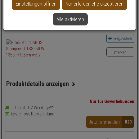
Einstellungen öffnen
Nur erforderliche akzeptieren
Länge
Alle aktivieren
Länge
vergleichen
merken
Produktdetails anzeigen
Zubehörartikel, Stangenset - Modell: TSS550
Nur für Gewerbekunden
Einsatzbereich: Tür
Lieferzeit: 1-2 Werktage**
Anwendung: Einbruchsschutz
kostenlose Rücksendung
Farbe: Weiß
Jetzt anmelden
B2B